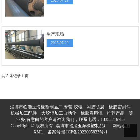
2025-07-29
生产现场
2025-07-29
共 2 条记录 1 页
淄博市临淄玉海橡塑制品厂,专营
胶辊
衬胶防腐
橡胶密封件
机械加工配件
大胶辊加工自动化
橡胶卷唇辊
推荐产品
等
业务,有意向的客户请咨询我们，联系电话：
13355216785
CopyRight © 版权所有:
淄博市临淄玉海橡塑制品厂
网站地图
XML
备案号:
鲁ICP备2022005833号-1