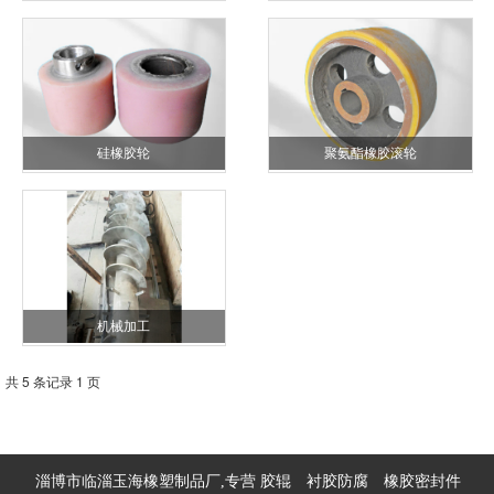
硅橡胶轮
聚氨酯橡胶滚轮
机械加工
共 5 条记录 1 页
淄博市临淄玉海橡塑制品厂,专营
胶辊
衬胶防腐
橡胶密封件