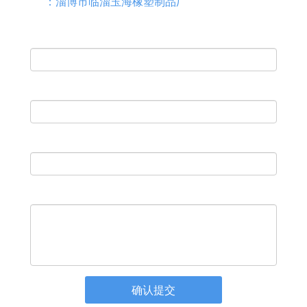
：淄博市临淄玉海橡塑制品厂
供应商
*
联系人
*
联系电话
邮箱
留言内容