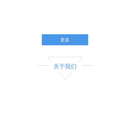
更多
关于我们
淄博市临淄玉海橡塑制品厂是一家专注橡塑制品生产的厂家。本
厂自2003年办理营业执照至今，已生产经营多年，生产经营能力上了
一层楼。
我厂有机械加工设备及一整套检测仪器。主要产品有橡胶胶辊、
硅橡胶辊、印刷胶辊、衬胶防腐、橡胶密封件。