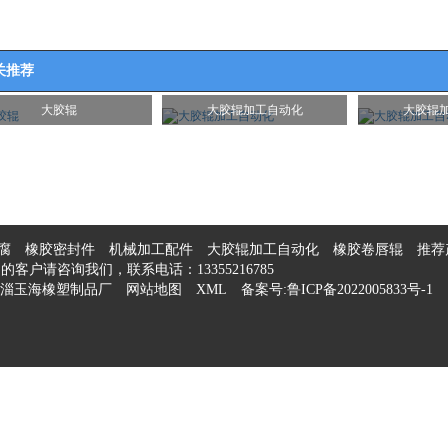
关推荐
大胶辊
大胶辊加工自动化
大胶辊
腐
橡胶密封件
机械加工配件
大胶辊加工自动化
橡胶卷唇辊
推荐
向的客户请咨询我们，联系电话：
13355216785
淄玉海橡塑制品厂
网站地图
XML
备案号:
鲁ICP备2022005833号-1