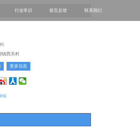
行业常识
留言反馈
联系我们
85
都镇西关村
询
更多信息
胶辊