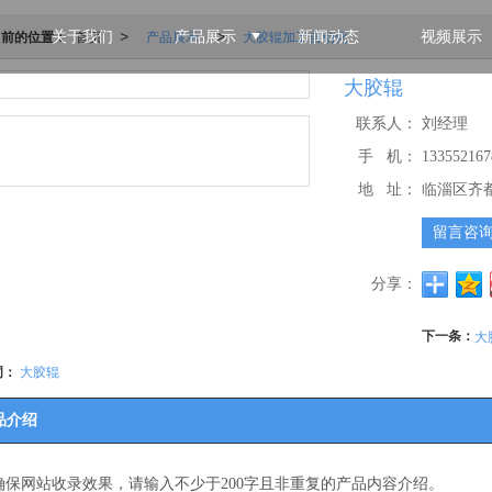
当前的位置：
首页
产品展示
大胶辊加工自动化
>
>
关于我们
产品展示
新闻动态
视频展示
大胶辊
联系人：
刘经理
手 机：
133552167
地 址：
临淄区齐
留言咨
分享：
下一条：
大
词：
大胶辊
品介绍
确保网站收录效果，请输入不少于200字且非重复的产品内容介绍。