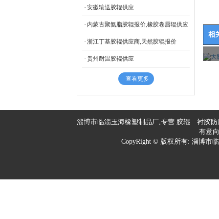
安徽输送胶辊供应
内蒙古聚氨脂胶辊报价,橡胶卷唇辊供应
相
浙江丁基胶辊供应商,天然胶辊报价
贵州耐温胶辊供应
查看更多
淄博市临淄玉海橡塑制品厂,专营
胶辊
衬胶防
有意
CopyRight © 版权所有:
淄博市临