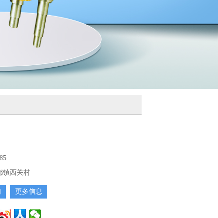
85
都镇西关村
询
更多信息