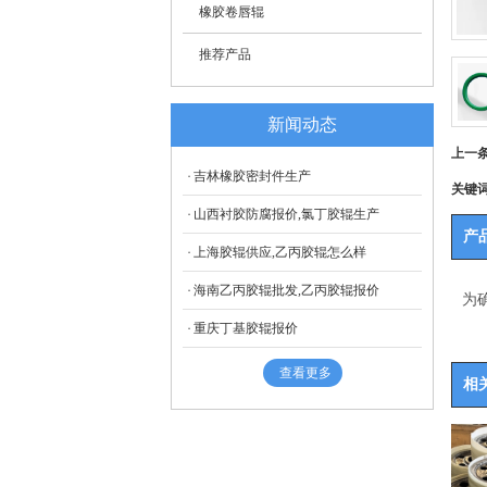
橡胶卷唇辊
推荐产品
新闻动态
上一
吉林橡胶密封件生产
关键
山西衬胶防腐报价,氯丁胶辊生产
产
上海胶辊供应,乙丙胶辊怎么样
海南乙丙胶辊批发,乙丙胶辊报价
为
重庆丁基胶辊报价
查看更多
相