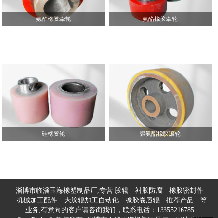
氨酯橡胶牵轮
氨酯橡胶牵轮
硅橡胶轮
聚氨酯橡胶滚轮
淄博市临淄玉海橡塑制品厂,专营
胶辊
衬胶防腐
橡胶密封件
机械加工配件
大胶辊加工自动化
橡胶卷唇辊
推荐产品
等
业务,有意向的客户请咨询我们，联系电话：
13355216785