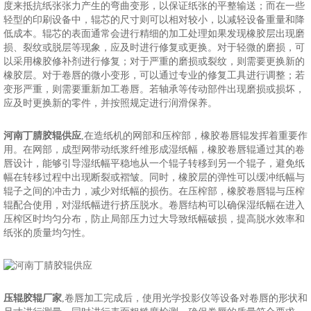
度来抵抗纸张张力产生的弯曲变形，以保证纸张的平整输送；而在一些
轻型的印刷设备中，辊芯的尺寸则可以相对较小，以减轻设备重量和降
低成本。辊芯的表面通常会进行精细的加工处理如果发现橡胶层出现磨
损、裂纹或脱层等现象，应及时进行修复或更换。对于轻微的磨损，可
以采用橡胶修补剂进行修复；对于严重的磨损或裂纹，则需要更换新的
橡胶层。对于卷唇的微小变形，可以通过专业的修复工具进行调整；若
变形严重，则需要重新加工卷唇。若轴承等传动部件出现磨损或损坏，
应及时更换新的零件，并按照规定进行润滑保养。
河南丁腈胶辊供应
,在造纸机的网部和压榨部，橡胶卷唇辊发挥着重要作
用。在网部，成型网带动纸浆纤维形成湿纸幅，橡胶卷唇辊通过其的卷
唇设计，能够引导湿纸幅平稳地从一个辊子转移到另一个辊子，避免纸
幅在转移过程中出现断裂或褶皱。同时，橡胶层的弹性可以缓冲纸幅与
辊子之间的冲击力，减少对纸幅的损伤。在压榨部，橡胶卷唇辊与压榨
辊配合使用，对湿纸幅进行挤压脱水。卷唇结构可以确保湿纸幅在进入
压榨区时均匀分布，防止局部压力过大导致纸幅破损，提高脱水效率和
纸张的质量均匀性。
压辊胶辊厂家
,卷唇加工完成后，使用光学投影仪等设备对卷唇的形状和