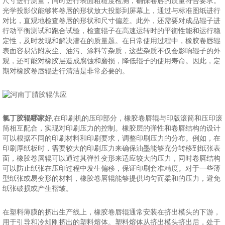
尺寸进行测量，同时进行表面粗糙度检测，确保卷唇的质量符合要求。
光学投影仪能够将卷唇的形状放大投影到屏幕上，通过与标准图纸进行
对比，直观地检查卷唇的形状和尺寸偏差。此外，还需要对成品辊子进
行动平衡测试和跑合试验，检查辊子在高速运转时的平衡性能和运行稳
定性，及时发现和解决潜在的质量题。在日常使用过程中，橡胶卷唇辊
表面容易沾附灰尘、油污、涂料等杂质，这些杂质不仅会影响辊子的外
观，还可能对橡胶层造成腐蚀和磨损，降低辊子的使用寿命。因此，定
期对橡胶卷唇辊进行清洁是非常必要的。
氯丁胶辊哪家好
,在印刷机的压印部分，橡胶卷唇辊与印版滚筒和压印滚
筒相互配合，实现对印刷压力的控制。橡胶层的弹性和卷唇结构的设计
可以根据不同的印刷材料和印刷要求，调整印刷压力的分布。例如，在
印刷厚纸板时，需要较大的印刷压力来确保油墨能够充分转移到纸张表
面，橡胶卷唇辊可以通过其弹性变形来适应较大的压力，同时卷唇结构
可以防止纸张在压印过程中发生偏移，保证印刷套准精度。对于一些薄
型纸张或易变形的材料，橡胶卷唇辊能够提供均匀而柔和的压力，避免
纸张破损或产生褶皱。
在塑料薄膜的挤出生产线上，橡胶卷唇辊通常安装在挤出模头的下游，
用于引导和冷却刚挤出的塑料熔体。塑料熔体从挤出模头挤出后，处于