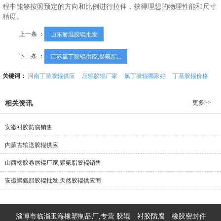
程中能够按照预定的方向和比例进行拉伸，获得理想的物理性能和尺寸
精度。
上一条 ：
山东耐温胶辊批发
下一条 ：
江苏氯丁胶辊供应,聚氨脂...
关键词：
河南丁腈胶辊供应
压辊胶辊厂家
氯丁胶辊哪家好
丁基胶辊价格
更多>>
相关资讯
安徽衬胶防腐销售
内蒙古输送胶辊供应
山西橡胶卷唇辊厂家,聚氨脂胶辊销售
安徽聚氨脂胶辊批发,天然胶辊供应商
淄博市临淄玉海橡塑制品厂,专营
胶辊
衬胶防腐
橡胶密封件