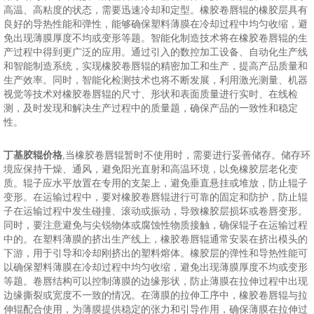
高温、高粘度的状态，需要迅速冷却和定型。橡胶卷唇辊的橡胶层具有
良好的导热性能和弹性，能够确保塑料薄膜在冷却过程中均匀收缩，避
免出现薄膜厚度不均或变形等题。智能化制造技术将在橡胶卷唇辊的生
产过程中得到更广泛的应用。通过引入的数控加工设备、自动化生产线
和智能制造系统，实现橡胶卷唇辊的精密加工和生产，提高产品质量和
生产效率。同时，智能化检测技术也将不断发展，利用激光测量、机器
视觉等技术对橡胶卷唇辊的尺寸、形状和表面质量进行实时、在线检
测，及时发现和解决生产过程中的质量题，确保产品的一致性和稳定
性。
丁基胶辊价格
,当橡胶卷唇辊暂时不使用时，需要进行妥善储存。储存环
境应保持干燥、通风，避免阳光直射和高温环境，以免橡胶层老化变
质。辊子应水平放置在专用的支架上，避免垂直悬挂或堆放，防止辊子
变形。在运输过程中，要对橡胶卷唇辊进行可靠的固定和防护，防止辊
子在运输过程中发生碰撞、滚动或振动，导致橡胶层损坏或卷唇变形。
同时，要注意避免与尖锐物体或腐蚀性物质接触，确保辊子在运输过程
中的。在塑料薄膜的挤出生产线上，橡胶卷唇辊通常安装在挤出模头的
下游，用于引导和冷却刚挤出的塑料熔体。橡胶层的弹性和导热性能可
以确保塑料薄膜在冷却过程中均匀收缩，避免出现薄膜厚度不均或变形
等题。卷唇结构可以控制薄膜的边缘形状，防止薄膜在拉伸过程中出现
边缘撕裂或宽度不一致的情况。在薄膜的拉伸工序中，橡胶卷唇辊与拉
伸辊配合使用，为薄膜提供稳定的张力和引导作用，确保薄膜在拉伸过