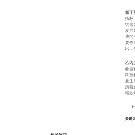
氯丁
指标
纳米
发展
成的
要作
出，
乙丙
卷唇
科技
量生
演着
精妙
上
关键