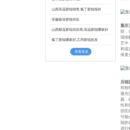
山西高温胶辊销售,氯丁胶辊报价
安徽输送胶辊供应
重庆
山西耐温胶辊供应商,高温胶辊哪家好
部，
现纸
氯丁胶辊哪家好,乙丙胶辊批发
艺中
和温
查看更多
保复
压辊
和智
激光
题，
性和
邵氏
可能
辊的
进行