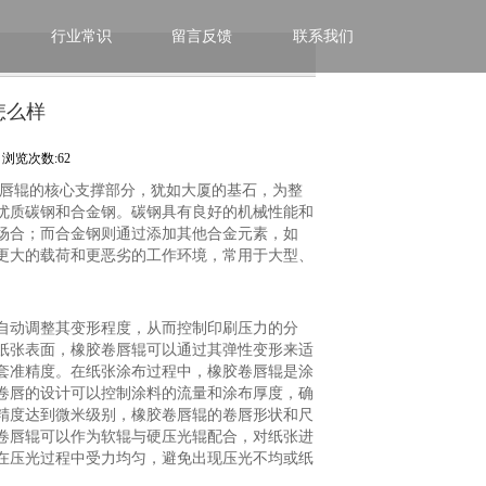
行业常识
留言反馈
联系我们
怎么样
浏览次数:62
卷唇辊的核心支撑部分，犹如大厦的基石，为整
优质碳钢和合金钢。碳钢具有良好的机械性能和
场合；而合金钢则通过添加其他合金元素，如
更大的载荷和更恶劣的工作环境，常用于大型、
自动调整其变形程度，从而控制印刷压力的分
纸张表面，橡胶卷唇辊可以通过其弹性变形来适
套准精度。在纸张涂布过程中，橡胶卷唇辊是涂
卷唇的设计可以控制涂料的流量和涂布厚度，确
精度达到微米级别，橡胶卷唇辊的卷唇形状和尺
卷唇辊可以作为软辊与硬压光辊配合，对纸张进
在压光过程中受力均匀，避免出现压光不均或纸