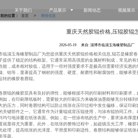
关于我们
产品展示
新闻动态
视频展示
当前的位置：
首页
商情信息
>
重庆天然胶辊价格,压辊胶辊
2026-05-19
来自:
淄博市临淄玉海橡塑制品厂
市临淄玉海橡塑制品厂为您提供重庆天然胶辊价格相关信息,辊芯是橡胶
子提供了稳定的结构框架。它通常采用高强度的金属材料制成，常见的有
性能，成本相对较低，适用于一些对强度要求不是极高但需要经济实惠的
镍、钼等，显著提高了钢材的强度、硬度、耐磨性和耐腐蚀性，能够承受
运转的橡胶卷唇辊。
卷唇辊的橡胶层具有良好的弹性，能够根据不同的印刷材料和印刷要求，
例如，在印刷厚纸板时，需要较大的印刷压力来确保油墨能够充分转移到
大的压力，同时卷唇结构可以防止纸张在压印过程中发生偏移，保证印刷
的关键部件之一。它通常作为计量辊或背压辊使用，与涂布辊协同工作。
料均匀地涂覆在纸张表面。例如，在一些涂布纸的生产中，要求涂布厚度
度就显得尤为重要。此外，在纸张的整饰过程中，如超级压光工序，橡胶
光处理，提高纸张的光泽度、平滑度和印刷适性。卷唇结构能够保证纸张
形等题。