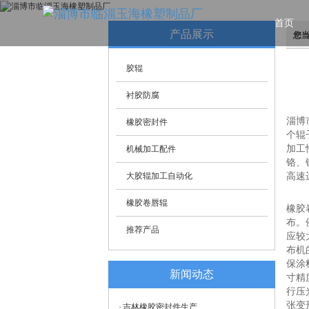
首页
产品展示
您
胶辊
衬胶防腐
淄博
橡胶密封件
个辊
加工
机械加工配件
铬、
大胶辊加工自动化
高速
橡胶卷唇辊
橡胶
布。
推荐产品
应较
布机
保涂
新闻动态
寸精
行压
张变
吉林橡胶密封件生产