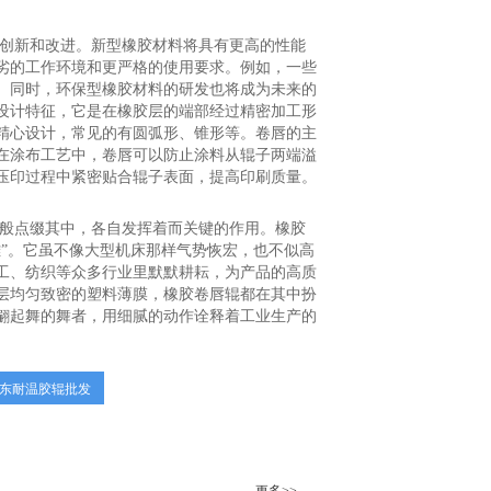
断创新和改进。新型橡胶材料将具有更高的性能
劣的工作环境和更严格的使用要求。例如，一些
。同时，环保型橡胶材料的研发也将成为未来的
设计特征，它是在橡胶层的端部经过精密加工形
精心设计，常见的有圆弧形、锥形等。卷唇的主
在涂布工艺中，卷唇可以防止涂料从辊子两端溢
压印过程中紧密贴合辊子表面，提高印刷质量。
星般点缀其中，各自发挥着而关键的作用。橡胶
”。它虽不像大型机床那样气势恢宏，也不似高
工、纺织等众多行业里默默耕耘，为产品的高质
层均匀致密的塑料薄膜，橡胶卷唇辊都在其中扮
翩起舞的舞者，用细腻的动作诠释着工业生产的
东耐温胶辊批发