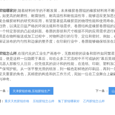
胶辊哪家好
,随着材料科学的不断发展，未来橡胶卷唇辊的橡胶材料将不
，如更高的耐磨性、耐腐蚀性、耐高温性和耐低温性等，能够适应更加恶
复合橡胶材料的研究和应用，有望显著提高橡胶层的物理性能和使用寿命
趋势，以满足日益严格的环保法规和市场需求。卷唇结构是橡胶卷唇辊的
一个特定形状的凸起或斜面。卷唇的形状和尺寸根据不同的应用需求进行
用是在物料输送或加工过程中，对物料进行的引导、定位和密封。例如，
保证涂布的均匀性和边缘的整齐度；在印刷行业中，卷唇能够确保纸张在
胶辊怎么样
,在现代化的工业生产画卷中，无数精密的设备和部件如同繁
辊，便是这样一位隐匿于幕后，却在众多工艺流程中不可或缺的“幕后英雄
机器人那般引人注目，但凭借其的设计和的性能，在造纸、印刷、塑料加
产保驾护航。从一张平整光滑的纸张，到一幅色彩鲜艳的印刷品，再到一
至关重要的角色，其精密的构造和的工作方式，宛如一位在工业舞台上翩
与神奇。
一条 ：
下一条 ：
天津胶辊价格,压辊胶辊生产
山
词：
重庆天然胶辊价格
压辊胶辊怎么样
氯丁胶辊哪家好
乙丙胶辊怎么样