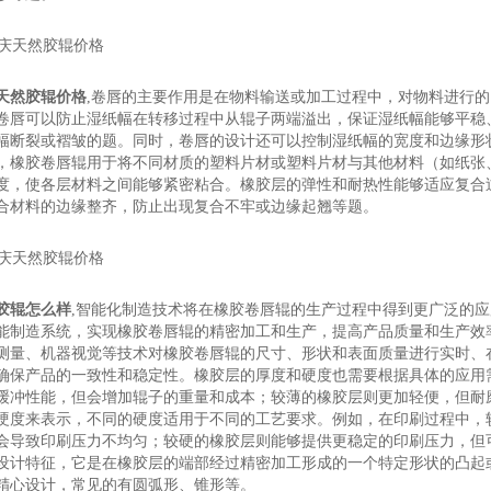
天然胶辊价格
,卷唇的主要作用是在物料输送或加工过程中，对物料进行
卷唇可以防止湿纸幅在转移过程中从辊子两端溢出，保证湿纸幅能够平稳
幅断裂或褶皱的题。同时，卷唇的设计还可以控制湿纸幅的宽度和边缘形
，橡胶卷唇辊用于将不同材质的塑料片材或塑料片材与其他材料（如纸张
度，使各层材料之间能够紧密粘合。橡胶层的弹性和耐热性能够适应复合
合材料的边缘整齐，防止出现复合不牢或边缘起翘等题。
胶辊怎么样
,智能化制造技术将在橡胶卷唇辊的生产过程中得到更广泛的
能制造系统，实现橡胶卷唇辊的精密加工和生产，提高产品质量和生产效
测量、机器视觉等技术对橡胶卷唇辊的尺寸、形状和表面质量进行实时、
确保产品的一致性和稳定性。橡胶层的厚度和硬度也需要根据具体的应用
缓冲性能，但会增加辊子的重量和成本；较薄的橡胶层则更加轻便，但耐
硬度来表示，不同的硬度适用于不同的工艺要求。例如，在印刷过程中，
会导致印刷压力不均匀；较硬的橡胶层则能够提供更稳定的印刷压力，但
设计特征，它是在橡胶层的端部经过精密加工形成的一个特定形状的凸起
精心设计，常见的有圆弧形、锥形等。