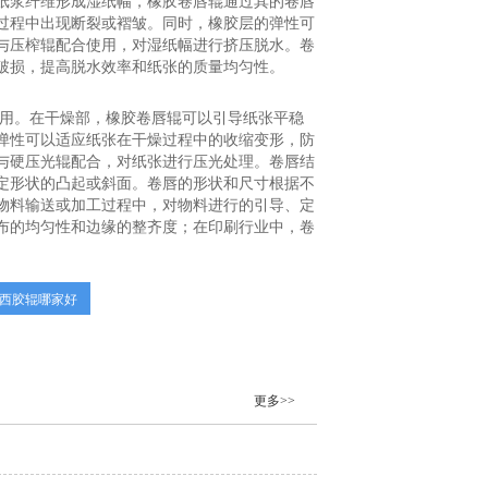
纸浆纤维形成湿纸幅，橡胶卷唇辊通过其的卷唇
过程中出现断裂或褶皱。同时，橡胶层的弹性可
与压榨辊配合使用，对湿纸幅进行挤压脱水。卷
破损，提高脱水效率和纸张的质量均匀性。
作用。在干燥部，橡胶卷唇辊可以引导纸张平稳
弹性可以适应纸张在干燥过程中的收缩变形，防
与硬压光辊配合，对纸张进行压光处理。卷唇结
定形状的凸起或斜面。卷唇的形状和尺寸根据不
物料输送或加工过程中，对物料进行的引导、定
布的均匀性和边缘的整齐度；在印刷行业中，卷
西胶辊哪家好
更多>>