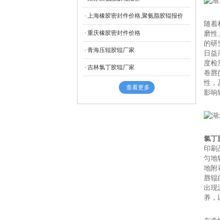
上海橡胶密封件价格,聚氨脂胶辊报价
随着
重庆橡胶密封件价格
磨性
的研
青海压辊胶辊厂家
日益
度检
吉林氯丁胶辊厂家
卷唇
性，
查看更多
影响
氯丁
印刷
匀地
地附
唇辊
出现
养，