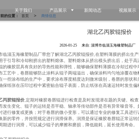
关于我们
产品展示
新闻动态
视频展示
当前的位置：
首页
商情信息
>
湖北乙丙胶辊报价
2026-01-25
来自:
淄博市临淄玉海橡塑制品厂
市临淄玉海橡塑制品厂带您了解湖北乙丙胶辊报价,在塑料薄膜的挤出生
用于引导和冷却刚挤出的塑料熔体。塑料熔体从挤出模头挤出后，处于高
辊的橡胶层具有良好的导热性能和弹性，能够确保塑料薄膜在冷却过程中
布工艺中，卷唇能够防止涂料从辊子两端溢出，确保涂料均匀地涂覆在物
在一些涂布纸的生产中，要求涂布厚度精度达到微米级别，卷唇的形状和
确保纸张在压印过程中紧密贴合辊子表面，防止纸张在高速运转时发生偏
乙丙胶辊报价
,定期对橡胶卷唇辊进行检查是及时发现潜在题的关键。检
否发生变化、辊子的运转是否平稳、轴承等传动部件是否有异常噪音等。
时进行修复或更换；对于卷唇的微小变形，可以通过专业的修复工具进行
换新的零件，并按照规定进行润滑保养。润滑是保证橡胶卷唇辊正常运转
周期进行润滑，可以减少辊子的摩擦和磨损，降低能耗，延长使用寿命。