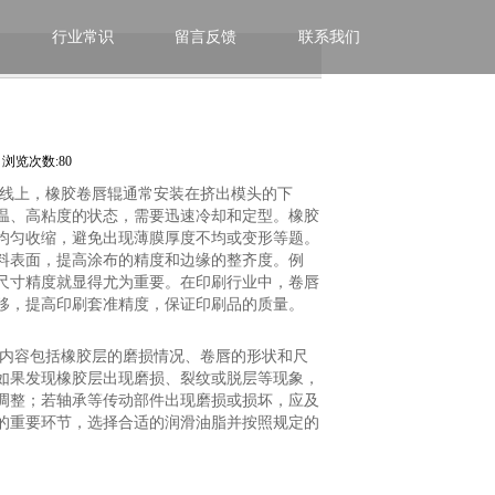
行业常识
留言反馈
联系我们
浏览次数:80
产线上，橡胶卷唇辊通常安装在挤出模头的下
温、高粘度的状态，需要迅速冷却和定型。橡胶
均匀收缩，避免出现薄膜厚度不均或变形等题。
料表面，提高涂布的精度和边缘的整齐度。例
尺寸精度就显得尤为重要。在印刷行业中，卷唇
移，提高印刷套准精度，保证印刷品的质量。
查内容包括橡胶层的磨损情况、卷唇的形状和尺
如果发现橡胶层出现磨损、裂纹或脱层等现象，
调整；若轴承等传动部件出现磨损或损坏，应及
的重要环节，选择合适的润滑油脂并按照规定的