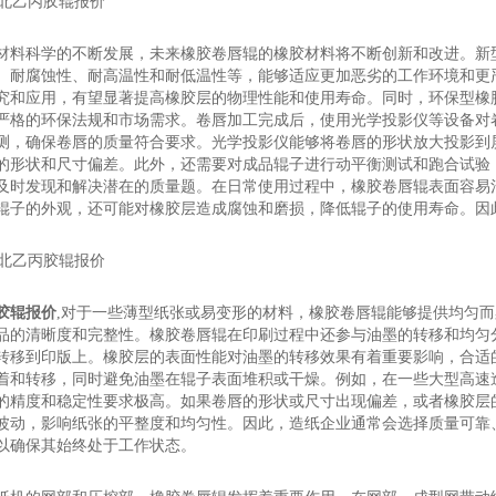
材料科学的不断发展，未来橡胶卷唇辊的橡胶材料将不断创新和改进。新
、耐腐蚀性、耐高温性和耐低温性等，能够适应更加恶劣的工作环境和更
究和应用，有望显著提高橡胶层的物理性能和使用寿命。同时，环保型橡
严格的环保法规和市场需求。卷唇加工完成后，使用光学投影仪等设备对
测，确保卷唇的质量符合要求。光学投影仪能够将卷唇的形状放大投影到
的形状和尺寸偏差。此外，还需要对成品辊子进行动平衡测试和跑合试验
及时发现和解决潜在的质量题。在日常使用过程中，橡胶卷唇辊表面容易
辊子的外观，还可能对橡胶层造成腐蚀和磨损，降低辊子的使用寿命。因
胶辊报价
,对于一些薄型纸张或易变形的材料，橡胶卷唇辊能够提供均匀
品的清晰度和完整性。橡胶卷唇辊在印刷过程中还参与油墨的转移和均匀
转移到印版上。橡胶层的表面性能对油墨的转移效果有着重要影响，合适
着和转移，同时避免油墨在辊子表面堆积或干燥。例如，在一些大型高速
的精度和稳定性要求极高。如果卷唇的形状或尺寸出现偏差，或者橡胶层
波动，影响纸张的平整度和均匀性。因此，造纸企业通常会选择质量可靠
以确保其始终处于工作状态。