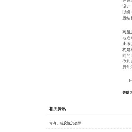
在造
设计
以缓
唇结
高温
地通
止纸
构是
同的
位和
唇能
上
关键
相关资讯
青海丁腈胶辊怎么样