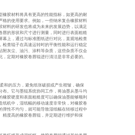
型橡胶材料将具有更高的性能指标，如更高的耐
严格的使用要求。例如，一些纳米复合橡胶材料
胶材料的研发也将成为未来的发展趋势，以满足
卷唇的形状和尺寸进行测量，同时进行表面粗糙
屏幕上，通过与标准图纸进行对比，直观地检查
，检查辊子在高速运转时的平衡性能和运行稳定
沾附灰尘、油污、涂料等杂质，这些杂质不仅会
此，定期对橡胶卷唇辊进行清洁是非常必要的。
而柔和的压力，避免纸张破损或产生褶皱，确保
分布。它与墨辊系统协同工作，将油墨从墨斗均
的橡胶硬度和表面粗糙度可以确保油墨能够顺利
造纸机中，湿纸幅的移动速度非常快，对橡胶卷
的弹性不均匀，就可能导致湿纸幅在转移过程中
、精度高的橡胶卷唇辊，并定期进行维护和保