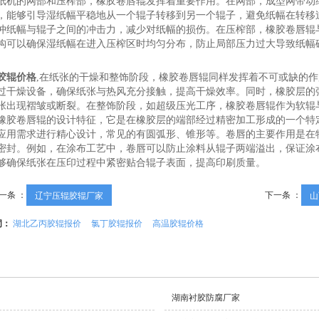
纸机的网部和压榨部，橡胶卷唇辊发挥着重要作用。在网部，成型网带动
，能够引导湿纸幅平稳地从一个辊子转移到另一个辊子，避免纸幅在转移
冲纸幅与辊子之间的冲击力，减少对纸幅的损伤。在压榨部，橡胶卷唇辊
构可以确保湿纸幅在进入压榨区时均匀分布，防止局部压力过大导致纸幅
胶辊价格
,在纸张的干燥和整饰阶段，橡胶卷唇辊同样发挥着不可或缺的
过干燥设备，确保纸张与热风充分接触，提高干燥效率。同时，橡胶层的
张出现褶皱或断裂。在整饰阶段，如超级压光工序，橡胶卷唇辊作为软辊
橡胶卷唇辊的设计特征，它是在橡胶层的端部经过精密加工形成的一个特
应用需求进行精心设计，常见的有圆弧形、锥形等。卷唇的主要作用是在
密封。例如，在涂布工艺中，卷唇可以防止涂料从辊子两端溢出，保证涂
够确保纸张在压印过程中紧密贴合辊子表面，提高印刷质量。
一条 ：
下一条 ：
辽宁压辊胶辊厂家
山
词：
湖北乙丙胶辊报价
氯丁胶辊报价
高温胶辊价格
湖南衬胶防腐厂家