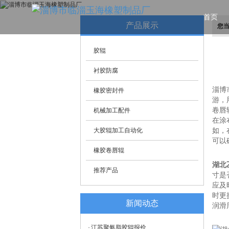
首页
产品展示
您
胶辊
衬胶防腐
淄博
橡胶密封件
游，
卷唇
机械加工配件
在涂
大胶辊加工自动化
如，
可以
橡胶卷唇辊
湖北
推荐产品
寸是
应及
时更
新闻动态
润滑
江苏聚氨脂胶辊报价