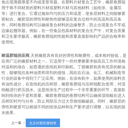
免出现薄膜厚度不均或变形等题。在塑料片材复合工艺中，橡胶卷唇辊
用于将不同材质的塑料片材或塑料片材与其他材料（如纸张、金属箔
等）进行复合。它通过施加均匀的压力和温度，使各层材料之间能够紧
密粘合。橡胶层的弹性和耐热性能够适应复合过程中的高温和高压条
件，同时卷唇结构可以确保复合材料的边缘整齐，防止出现复合不牢或
边缘起翘等题。例如，在一些食品包装材料的复合生产中，对复合质量
和卫生要求极高，橡胶卷唇辊的性能和质量直接影响到产品的合格率和
使用性。
耐温胶辊供应商
,天然橡胶具有良好的弹性和耐磨性，成本相对较低，是
应用广泛的橡胶材料之一。它适用于一些对摩擦要求较高且工作环境相
对温和的场合，如普通的造纸机和印刷机。丁腈橡胶则具有优异的耐油
性，能够抵抗各种油类和溶剂的侵蚀，因此在石油、化工、机械制造等
行业的设备中得到了广泛应用。例如，在涂布机中，如果使用的涂料含
有油性成分，在造纸机的压榨部，橡胶卷唇辊与压榨辊配合使用，对湿
纸幅进行挤压脱水。这是纸张生产过程中一个非常重要的环节，直接影
响到纸张的干度和质量。橡胶卷唇辊的卷唇结构可以确保湿纸幅在进入
压榨区时均匀分布，防止局部压力过大导致纸幅破损。同时，橡胶层的
弹性和硬度可以根据不同的纸张品种和生产要求进行调整，以实现的脱
水效果。
上一条 ：
北京衬胶防腐销售