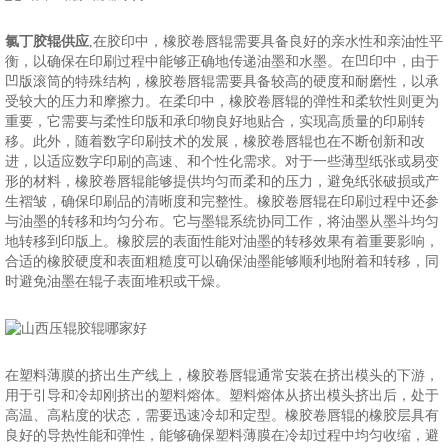
氯丁胶辊供应
,在胶印中，橡胶卷唇辊需要具备良好的亲水性和亲油性平
衡，以确保在印刷过程中能够正确地传递油墨和水墨。在凹印中，由于
凹版滚筒的特殊结构，橡胶卷唇辊需要具备较高的硬度和耐磨性，以承
受较大的压力和摩擦力。在柔印中，橡胶卷唇辊的弹性和柔软性则更为
重要，它需要与柔性印版和承印物良好地贴合，实现高质量的印刷转
移。此外，随着数字印刷技术的发展，橡胶卷唇辊也在不断创新和改
进，以适应数字印刷的高速、和个性化需求。对于一些薄型纸张或易变
形的材料，橡胶卷唇辊能够提供均匀而柔和的压力，避免纸张破损或产
生褶皱，确保印刷品的清晰度和完整性。橡胶卷唇辊在印刷过程中还参
与油墨的转移和均匀分布。它与墨辊系统协同工作，将油墨从墨斗均匀
地转移到印版上。橡胶层的表面性能对油墨的转移效果有着重要影响，
合适的橡胶硬度和表面粗糙度可以确保油墨能够顺利地附着和转移，同
时避免油墨在辊子表面堆积或干燥。
在塑料薄膜的挤出生产线上，橡胶卷唇辊通常安装在挤出模头的下游，
用于引导和冷却刚挤出的塑料熔体。塑料熔体从挤出模头挤出后，处于
高温、高粘度的状态，需要迅速冷却和定型。橡胶卷唇辊的橡胶层具有
良好的导热性能和弹性，能够确保塑料薄膜在冷却过程中均匀收缩，避