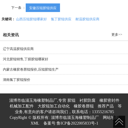
下一条 ：
安徽压辊胶辊供应
关键词：
山西压辊胶辊哪家好
氯丁胶辊供应
耐温胶辊供应商
更多>>
相关资讯
辽宁高温胶辊供应商
河北胶辊销售,丁腈胶辊哪家好
内蒙古橡胶卷唇辊报价,压辊胶辊生产
湖南氯丁胶辊报价
淄博市临淄玉海橡塑制品厂,专营
胶辊
衬胶防腐
橡胶密封件
机械加工配件
大胶辊加工自动化
橡胶卷唇辊
推荐产品
等
业务,有意向的客户请咨询我们，联系电话：
13355216785
CopyRight © 版权所有:
淄博市临淄玉海橡塑制品厂
网站地图
XML
备案号:
鲁ICP备2022005833号-1