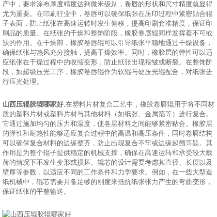
产中，要求涂布厚度精度达到微米级别，卷唇的形状和尺寸精度就显得
尤为重要。在印刷行业中，卷唇可以确保纸张在压印过程中紧密贴合辊
子表面，防止纸张在高速运转时发生偏移，提高印刷套准精度，保证印
刷品的质量。在纸张的干燥和整饰阶段，橡胶卷唇辊同样发挥着不可或
缺的作用。在干燥部，橡胶卷唇辊可以引导纸张平稳地通过干燥设备，
确保纸张与热风充分接触，提高干燥效率。同时，橡胶层的弹性可以适
应纸张在干燥过程中的收缩变形，防止纸张出现褶皱或断裂。在整饰阶
段，如超级压光工序，橡胶卷唇辊作为软辊与硬压光辊配合，对纸张进
行压光处理。
山西压辊胶辊哪家好
,在塑料片材复合工艺中，橡胶卷唇辊用于将不同材
质的塑料片材或塑料片材与其他材料（如纸张、金属箔等）进行复合。
它通过施加均匀的压力和温度，使各层材料之间能够紧密粘合。橡胶层
的弹性和耐热性能够适应复合过程中的高温和高压条件，同时卷唇结构
可以确保复合材料的边缘整齐，防止出现复合不牢或边缘起翘等题。其
作用是为整个辊子提供稳定的机械支撑，确保在高速运转和承受较大载
荷的情况下不发生变形或损坏。辊芯的设计需要考虑其直径、长度以及
壁厚等参数，以适应不同的工作条件和力学要求。例如，在一些大型造
纸机械中，辊芯需要具备足够的刚度来抵抗纸张张力产生的弯曲变形，
保证纸张的平整输送。