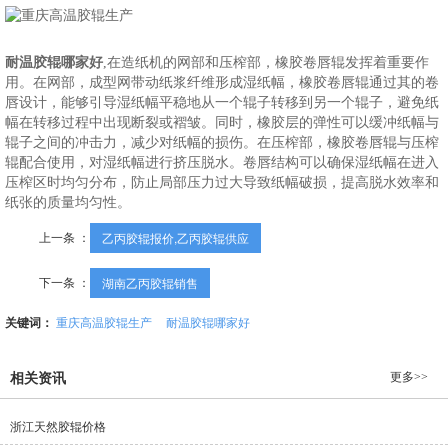
耐温胶辊哪家好
,在造纸机的网部和压榨部，橡胶卷唇辊发挥着重要作
用。在网部，成型网带动纸浆纤维形成湿纸幅，橡胶卷唇辊通过其的卷
唇设计，能够引导湿纸幅平稳地从一个辊子转移到另一个辊子，避免纸
幅在转移过程中出现断裂或褶皱。同时，橡胶层的弹性可以缓冲纸幅与
辊子之间的冲击力，减少对纸幅的损伤。在压榨部，橡胶卷唇辊与压榨
辊配合使用，对湿纸幅进行挤压脱水。卷唇结构可以确保湿纸幅在进入
压榨区时均匀分布，防止局部压力过大导致纸幅破损，提高脱水效率和
纸张的质量均匀性。
上一条 ：
乙丙胶辊报价,乙丙胶辊供应
下一条 ：
湖南乙丙胶辊销售
关键词：
重庆高温胶辊生产
耐温胶辊哪家好
更多>>
相关资讯
浙江天然胶辊价格