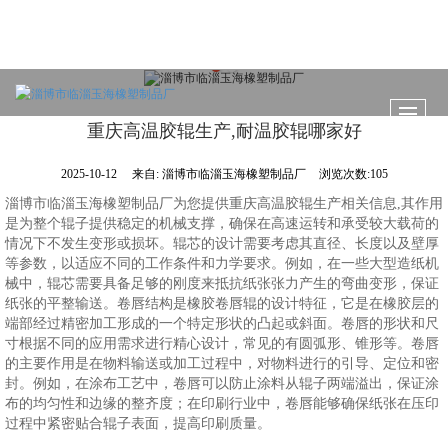
重庆高温胶辊生产,耐温胶辊哪家好
2025-10-12
来自:
淄博市临淄玉海橡塑制品厂
浏览次数:105
淄博市临淄玉海橡塑制品厂为您提供重庆高温胶辊生产相关信息,其作用
是为整个辊子提供稳定的机械支撑，确保在高速运转和承受较大载荷的
情况下不发生变形或损坏。辊芯的设计需要考虑其直径、长度以及壁厚
等参数，以适应不同的工作条件和力学要求。例如，在一些大型造纸机
械中，辊芯需要具备足够的刚度来抵抗纸张张力产生的弯曲变形，保证
纸张的平整输送。卷唇结构是橡胶卷唇辊的设计特征，它是在橡胶层的
端部经过精密加工形成的一个特定形状的凸起或斜面。卷唇的形状和尺
寸根据不同的应用需求进行精心设计，常见的有圆弧形、锥形等。卷唇
的主要作用是在物料输送或加工过程中，对物料进行的引导、定位和密
封。例如，在涂布工艺中，卷唇可以防止涂料从辊子两端溢出，保证涂
布的均匀性和边缘的整齐度；在印刷行业中，卷唇能够确保纸张在压印
过程中紧密贴合辊子表面，提高印刷质量。