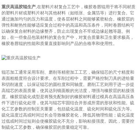
重庆高温胶辊生产
,在塑料片材复合工艺中，橡胶卷唇辊用于将不同材质
的塑料片材或塑料片材与其他材料（如纸张、金属箔等）进行复合。它
通过施加均匀的压力和温度，使各层材料之间能够紧密粘合。橡胶层的
弹性和耐热性能够适应复合过程中的高温和高压条件，同时卷唇结构可
以确保复合材料的边缘整齐，防止出现复合不牢或边缘起翘等题。例
如，在一些食品包装材料的复合生产中，对复合质量和卫生要求极高，
橡胶卷唇辊的性能和质量直接影响到产品的合格率和使用性。
辊芯加工通常采用车削、磨削等精密加工工艺，确保辊芯的尺寸精度和
表面粗糙度符合设计要求。在车削过程中，需要严格控制刀具的进给量
和切削速度，以保证辊芯的圆柱度和同轴度。磨削工艺则用于进一步提
高辊芯的表面质量，使其达到镜面般的光洁度，增强与橡胶层的粘接强
度。橡胶层硫化成型是将预先配制好的橡胶材料通过模具在高温高压条
件下进行硫化处理，使其与辊芯牢固结合并形成所需的形状和性能。硫
化工艺参数的控制至关重要，包括硫化温度、硫化时间和硫化压力等。
硫化温度过高或时间过长会导致橡胶老化，降低其物理性能；硫化温度
过低或时间过短则会使橡胶硫化不充分，影响粘接强度。因此，需要控
制硫化工艺参数，确保橡胶层的质量稳定可靠。